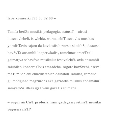
laSa xomeriki
593 50 82 69 –
Tamila beriZe musikis pedagogia, statusiT – ufrosi
maswavlebeli. is wlebia, warmatebiT aswavlis musikas
yorolisTavis sajaro da kavkasiis biznesis skolebSi, daaarsa
bavSvTa ansambli `naperwkali~, romelmac araerTxel
gaimarjva sabavSvo musikalur festivalebSi. axla ansambli
saiubileo koncertisTvis emzadeba. rogorc bavSvebi, aseve,
maTi mSoblebi emadlierebian qalbaton Tamilas, romelic
gulmodgined megzurobs axalgazrdebs musikis andamatur
samyaroSi. dRes igi Cveni gazeTis stumaria.
–
rogor airCieT profesia, ram gadagawyvetinaT musika
SegeswavlaT?