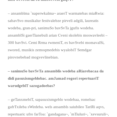
– ansamblma `naperwkalma~ araerT warmatebas miaRwia:
sabavSvo musikalur festivalebze pirveli adgili, laureatis
wodeba, gran-pri, sanimuSo bavSvTa jgufis wodeba.
ansamblSi gaerTianebuli arian Cveni skolebis moswavleebi –
300 bavSvi. Cemi Rrma rwmeniT, es bavSvebi momavalSi,
swored, musikis zemoqmedebis wyalobiT Semdgar
pirovnebebad mogvevlinebian.
– sanimuSo bavSvTa ansamblis wodeba aRiarebacaa da
didi pasuxismgeblobac. amJamad rogori repertuariT
warudgebiT sazogadoebas?
– geTanxmebiT, sapasuxismgeblo wodebaa, romelsac
gafrTxileba sWirdeba. wels ansambls saiubileo TariRi aqvs,
repertuaric ufro farToa: `gandagana~, `mTiuluri~, `xevsuruli~,