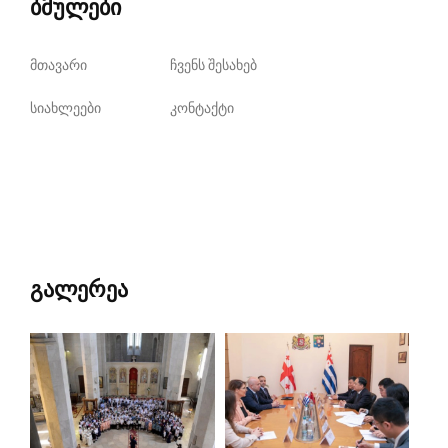
ბმულები
მთავარი
ჩვენს შესახებ
სიახლეები
კონტაქტი
გალერეა