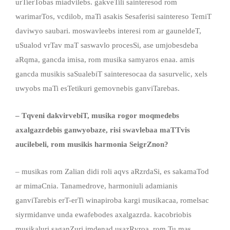
urTierTobas miadvilebs. gakveTili sainteresod rom
warimarTos, vcdilob, maTi asakis Sesaferisi saintereso TemiT
daviwyo saubari. moswavleebs interesi rom ar gauneldeT,
uSualod vrTav maT saswavlo procesSi, ase umjobesdeba
aRqma, gancda imisa, rom musika samyaros enaa. amis
gancda musikis saSualebiT sainteresocaa da sasurvelic, xels
uwyobs maTi esTetikuri gemovnebis ganviTarebas.
– Tqveni dakvirvebiT, musika rogor moqmedebs
axalgazrdebis ganwyobaze, risi swavlebaa maTTvis
aucilebeli, rom musikis harmonia SeigrZnon?
– musikas rom Zalian didi roli aqvs aRzrdaSi, es sakamaTod
ar mimaCnia. Tanamedrove, harmoniuli adamianis
ganviTarebis erT-erTi winapiroba kargi musikacaa, romelsac
siyrmidanve unda ewafebodes axalgazrda. kacobriobis
musikaluri saganZuri imdenad usazRvroa, rom Tu mas