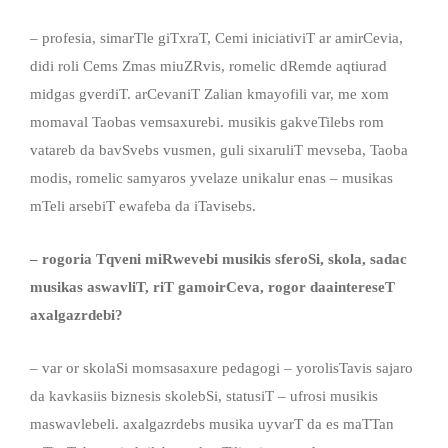
– profesia, simarTle giTxraT, Cemi iniciativiT ar amirCevia,
didi roli Cems Zmas miuZRvis, romelic dRemde aqtiurad
midgas gverdiT. arCevaniT Zalian kmayofili var, me xom
momaval Taobas vemsaxurebi. musikis gakveTilebs rom
vatareb da bavSvebs vusmen, guli sixaruliT mevseba, Taoba
modis, romelic samyaros yvelaze unikalur enas – musikas
mTeli arsebiT ewafeba da iTavisebs.
– rogoria Tqveni miRwevebi musikis sferoSi, skola, sadac
musikas aswavliT, riT gamoirCeva, rogor daaintereseT
axalgazrdebi?
– var or skolaSi momsasaxure pedagogi – yorolisTavis sajaro
da kavkasiis biznesis skolebSi, statusiT – ufrosi musikis
maswavlebeli. axalgazrdebs musika uyvarT da es maTTan