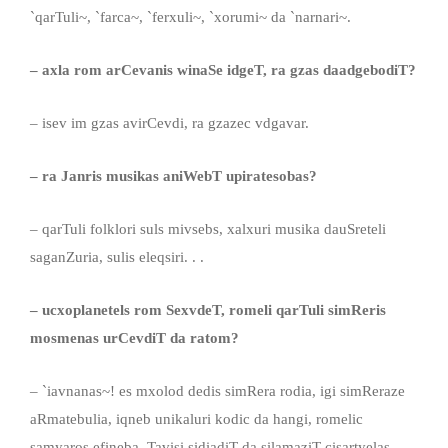
`qarTuli~, `farca~, `ferxuli~, `xorumi~ da `narnari~.
– axla rom arCevanis winaSe idgeT, ra gzas daadgebodiT?
– isev im gzas avirCevdi, ra gzazec vdgavar.
– ra Janris musikas aniWebT upiratesobas?
– qarTuli folklori suls mivsebs, xalxuri musika dauSreteli
saganZuria, sulis eleqsiri. . .
– ucxoplanetels rom SexvdeT, romeli qarTuli simReris
mosmenas urCevdiT da ratom?
– `iavnanas~! es mxolod dedis simRera rodia, igi simReraze
aRmatebulia, iqneb unikaluri kodic da hangi, romelic
samyaros efineba, Tavisi sidiadiT da silamaziT cisartyelas