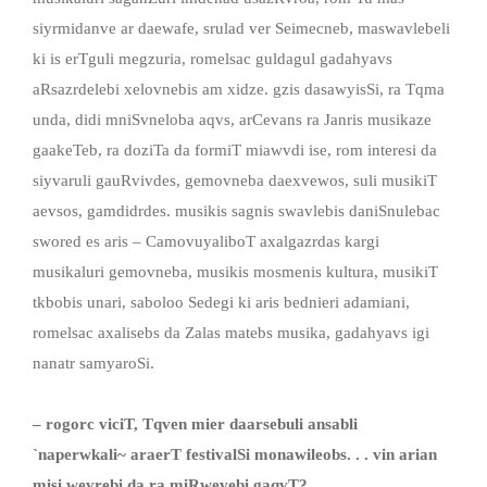
siyrmidanve ar daewafe, srulad ver Seimecneb, maswavlebeli
ki is erTguli megzuria, romelsac guldagul gadahyavs
aRsazrdelebi xelovnebis am xidze. gzis dasawyisSi, ra Tqma
unda, didi mniSvneloba aqvs, arCevans ra Janris musikaze
gaakeTeb, ra doziTa da formiT miawvdi ise, rom interesi da
siyvaruli gauRvivdes, gemovneba daexvewos, suli musikiT
aevsos, gamdidrdes. musikis sagnis swavlebis daniSnulebac
swored es aris – CamovuyaliboT axalgazrdas kargi
musikaluri gemovneba, musikis mosmenis kultura, musikiT
tkbobis unari, saboloo Sedegi ki aris bednieri adamiani,
romelsac axalisebs da Zalas matebs musika, gadahyavs igi
nanatr samyaroSi.
– rogorc viciT, Tqven mier daarsebuli ansabli
`naperwkali~ araerT festivalSi monawileobs. . . vin arian
misi wevrebi da ra miRwevebi gaqvT?