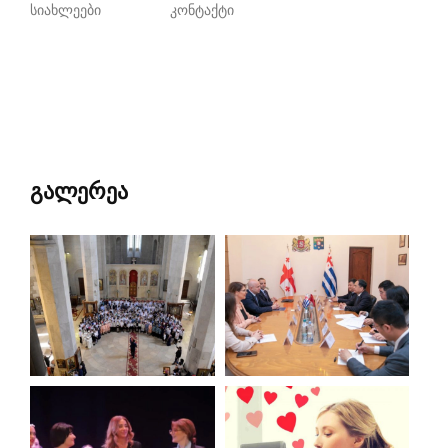
სიახლეები
კონტაქტი
გალერეა