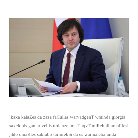
`kaxa kalaZes da zaza faCulias warvadgenT wminda giorgis
saxelobis gamarjvebis ordenze, maT aqvT miRebuli umaRlesi
jildo umaRles saklubo turnirebSi da es warmateba unda