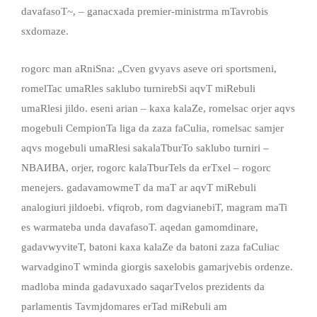
davafasoT~, – ganacxada premier-ministrma mTavrobis
sxdomaze.
rogorc man aRniSna: „Cven gvyavs aseve ori sportsmeni,
romelTac umaRles saklubo turnirebSi aqvT miRebuli
umaRlesi jildo. eseni arian – kaxa kalaZe, romelsac orjer aqvs
mogebuli CempionTa liga da zaza faCulia, romelsac samjer
aqvs mogebuli umaRlesi sakalaTburTo saklubo turniri –
NBAИВА, orjer, rogorc kalaTburTels da erTxel – rogorc
menejers. gadavamowmeT da maT ar aqvT miRebuli
analogiuri jildoebi. vfiqrob, rom dagvianebiT, magram maTi
es warmateba unda davafasoT. aqedan gamomdinare,
gadavwyviteT, batoni kaxa kalaZe da batoni zaza faCuliac
warvadginoT wminda giorgis saxelobis gamarjvebis ordenze.
madloba minda gadavuxado saqarTvelos prezidents da
parlamentis Tavmjdomares erTad miRebuli am