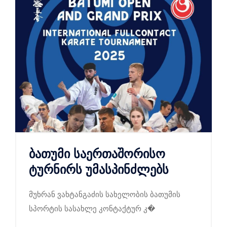
ბათუმი საერთაშორისო
ტურნირს უმასპინძლებს
მუხრან ვახტანგაძის სახელობის ბათუმის
სპორტის სასახლე კონტაქტურ კ�